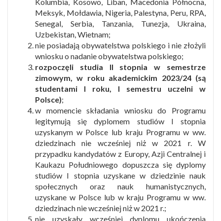
Kolumbia, Kosowo, Liban, Macedonia Północna,
Meksyk, Mołdawia, Nigeria, Palestyna, Peru, RPA,
Senegal, Serbia, Tanzania, Tunezja, Ukraina,
Uzbekistan, Wietnam;
nie posiadają obywatelstwa polskiego i nie złożyli
wniosku o nadanie obywatelstwa polskiego;
rozpoczęli studia II stopnia w semestrze
zimowym, w roku akademickim 2023/24 (są
studentami I roku, I semestru uczelni w
Polsce)
;
w momencie składania wniosku do Programu
legitymują się dyplomem studiów I stopnia
uzyskanym w Polsce lub kraju Programu w ww.
dziedzinach nie wcześniej niż w 2021 r. W
przypadku kandydatów z Europy, Azji Centralnej i
Kaukazu Południowego dopuszcza się dyplomy
studiów I stopnia uzyskane w dziedzinie nauk
społecznych oraz nauk humanistycznych,
uzyskane w Polsce lub w kraju Programu w ww.
dziedzinach nie wcześniej niż w 2021 r.;
nie uzyskały wcześniej dyplomu ukończenia