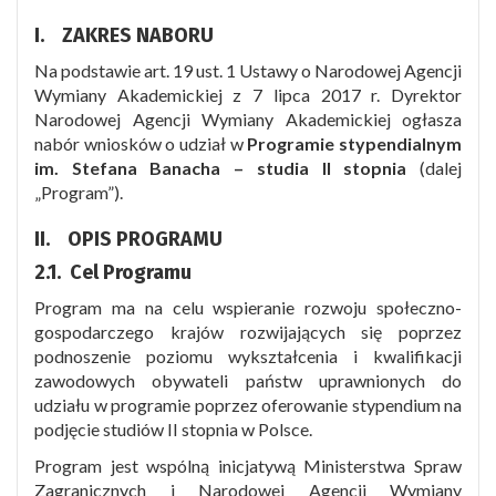
Stefana Banacha
2024 roku
Numer
Data
I. ZAKRES NABORU
Nazwa Programu
Program stypendialny im.
23 października
Ogłoszenia
Ogłoszenia
26/2023
Na podstawie art. 19 ust. 1 Ustawy o Narodowej Agencji
Stefana Banacha
2023 roku
Program stypendialny im.
Wymiany Akademickiej z 7 lipca 2017 r. Dyrektor
8/2022
02.03.2022
Program stypendialny im.
28 lutego 2023
Stefana Banacha
Narodowej Agencji Wymiany Akademickiej ogłasza
5/2023
Stefana Banacha
roku
nabór wniosków o udział w
Programie
stypendialnym
Program stypendialny im.
5/2023
28.02.2023
im. Stefana Banacha – studia II stopnia
(dalej
§ 2
Stefana Banacha
„Program”).
Pozostałe postanowienia ww. Ogłoszeń pozostają
Program stypendialny im.
26/2023
23.03.2023
bez zmian.
Stefana Banacha
II. OPIS PROGRAMU
Ogłoszenie wchodzi w życie z dniem 1
2.1. Cel Programu
§ 2
października 2025 r.
Program ma na celu wspieranie rozwoju społeczno-
Pozostałe postanowienia ww. Ogłoszeń pozostają
gospodarczego krajów rozwijających się poprzez
bez zmian.
podnoszenie poziomu wykształcenia i kwalifikacji
Ogłoszenie wchodzi w życie z dniem 1
zawodowych obywateli państw uprawnionych do
października 2024 r.
udziału w programie poprzez oferowanie stypendium na
podjęcie studiów II stopnia w Polsce.
Program jest wspólną inicjatywą Ministerstwa Spraw
Zagranicznych i Narodowej Agencji Wymiany