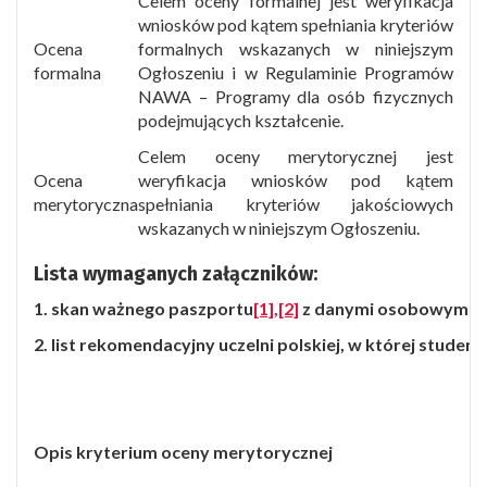
Celem oceny formalnej jest weryfikacja
wniosków pod kątem spełniania kryteriów
Ocena
formalnych wskazanych w niniejszym
formalna
Ogłoszeniu i w Regulaminie Programów
NAWA – Programy dla osób fizycznych
podejmujących kształcenie.
Celem oceny merytorycznej jest
Ocena
weryfikacja wniosków pod kątem
merytoryczna
spełniania kryteriów jakościowych
wskazanych w niniejszym Ogłoszeniu.
Lista wymaganych załączników:
1. skan ważnego paszportu
[1]
,
[2]
z danymi osobowymi W
2.
list rekomendacyjny uczelni polskiej,
w której student
Opis kryterium oceny merytorycznej