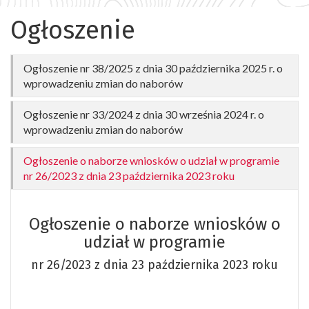
Ogłoszenie
Ogłoszenie nr 38/2025 z dnia 30 października 2025 r. o
wprowadzeniu zmian do naborów
Ogłoszenie nr 33/2024 z dnia 30 września 2024 r. o
Ogłoszenie nr 38/2025 z dnia 30 października
wprowadzeniu zmian do naborów
2025 r. o wprowadzeniu zmian do naborów
§ 1
Ogłoszenie o naborze wniosków o udział w programie
Ogłoszenie nr 33/2024 z dnia 30 września 2024 r. o
nr 26/2023 z dnia 23 października 2023 roku
wprowadzeniu zmian do naborów
W niżej wymienionych Ogłoszeniach o naborach
wniosków wprowadza się zmianę polegającą na
§ 1
podwyższeniu od 1 października 2025 r. wysokości
Ogłoszenie o naborze wniosków o
W niżej wymienionych Ogłoszeniach o naborach
stypendium do kwoty 2500,00 złotych miesięcznie dla
wniosków wprowadza się zmianę polegającą na
udział w programie
studentów studiów II stopnia:
podwyższeniu od
Numer
Data
nr 26/2023 z dnia 23 października 2023 roku
1 października 2024 r. wysokości stypendium do kwoty
Nazwa Programu
Ogłoszenia
Ogłoszenia
1800,00 złotych miesięcznie dla studentów studiów II
stopnia.
Program stypendialny im.
11 czerwca
25/2024