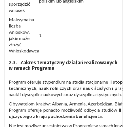
polskim lub angielskim
sporządzić
wniosek
Maksymalna
liczba
wniosków,
1
jakie może
złożyć
Wnioskodawca
2.3.
Zakres tematyczny działań realizowanych
w ramach Programu
Program oferuje stypendium na studia stacjonarne
II stopni
technicznych
,
nauk rolniczych
oraz
nauk ścisłych i przy
nauki i dyscyplin naukowych oraz dyscyplin artystycznych.
Obywatelom krajów: Albania, Armenia, Azerbejdżan, Białor
Program oferuje ponadto możliwość odbycia studiów
II s
ojczystego z kraju pochodzenia beneficjenta
.
Nie jest możliwe uczestnictwo w Programie w ramach innych 