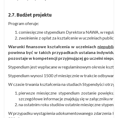
2.7.
Budżet projektu
Program oferuje:
comiesięczne stypendium Dyrektora NAWA, w regulami
zwolnienie z opłat za kształcenie w uczelniach publiczn
Warunki finansowe kształcenia w uczelniach
niepublic
powinna być w takich przypadkach ustalana indywidualni
pozostaje w kompetencji przyjmującej go uczelni niepubl
Stypendium jest wypłacane w regulaminowym okresie kształc
Stypendium wynosi 1500 zł miesięcznie w trakcie odbywania s
W czasie trwania kształcenia na studiach Stypendyści otrzy
pierwsze miesięczne stypendium zostanie powiększo
szczegółowe informacje znajdują się w załączniku nr 4)
na ostatnim roku studiów ostatnie miesięczne stypend
W przypadku wystąpienia udokumentowanego zdarzenia los