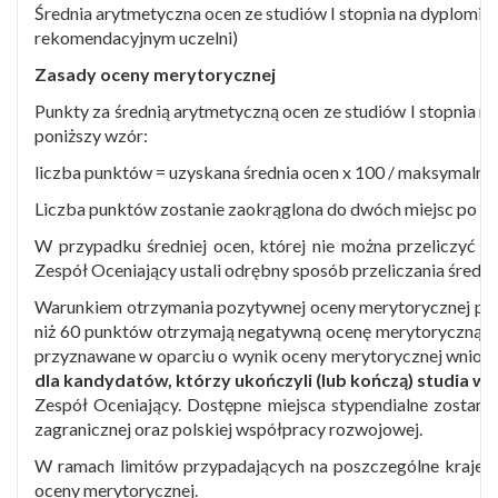
Średnia arytmetyczna ocen ze studiów I stopnia na dyplomie 
rekomendacyjnym uczelni)
Zasady oceny merytorycznej
Punkty za średnią arytmetyczną ocen ze studiów I stopnia na
poniższy wzór:
liczba punktów = uzyskana średnia ocen x 100 / maksymalna ś
Liczba punktów zostanie zaokrąglona do dwóch miejsc po pr
W przypadku średniej ocen, której nie można przeliczyć zg
Zespół Oceniający ustali odrębny sposób przeliczania średnie
Warunkiem otrzymania pozytywnej oceny merytorycznej prz
niż 60 punktów otrzymają negatywną ocenę merytoryczną 
przyznawane w oparciu o wynik oceny merytorycznej wnio
dla kandydatów, którzy ukończyli (lub kończą) studia w
Zespół Oceniający. Dostępne miejsca stypendialne zostaną
zagranicznej oraz polskiej współpracy rozwojowej.
W ramach limitów przypadających na poszczególne kraje, 
oceny merytorycznej.