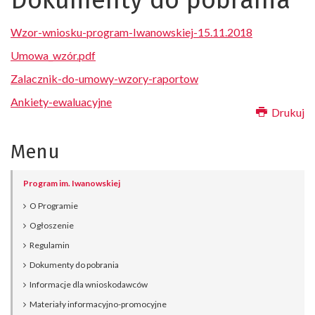
Dokumenty do pobrania
Wzor-wniosku-program-Iwanowskiej-15.11.2018
Umowa_wzór.pdf
Zalacznik-do-umowy-wzory-raportow
A
nkiety-ewaluacyjne
Drukuj
Menu
Program im. Iwanowskiej
O Programie
Ogłoszenie
Regulamin
Dokumenty do pobrania
Informacje dla wnioskodawców
Materiały informacyjno-promocyjne