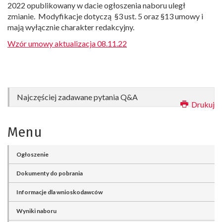
2022 opublikowany w dacie ogłoszenia naboru uległ
zmianie. Modyfikacje dotyczą §3 ust. 5 oraz §13 umowy i
mają wyłącznie charakter redakcyjny.
Wzór umowy aktualizacja 08.11.22
Najczęściej zadawane pytania Q&A
Drukuj
Polskie Powroty 2022 – Pytania dotyczące naboru
Menu
I.
Wymagania w stosunku do Powracającego
naukowca
Ogłoszenie
Dokumenty do pobrania
Czy w ścieżce Experienced scientist może
aplikować osoba, która uzyskała stopień
Informacje dla wnioskodawców
doktora mniej, niż 7 lat przed złożeniem
Wyniki naboru
wniosku?