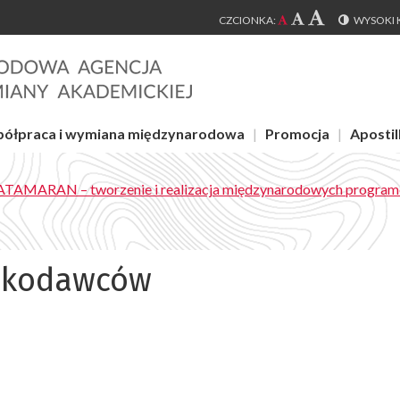
CZCIONKA:
WYSOKI 
ółpraca i wymiana międzynarodowa
Promocja
Apostill
TAMARAN – tworzenie i realizacja międzynarodowych program
oskodawców