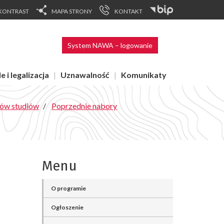
KONTRAST
MAPA STRONY
KONTAKT
System NAWA – logowanie
e i legalizacja
Uznawalność
Komunikaty
ów studiów
Poprzednie nabory
Menu
O programie
Ogłoszenie