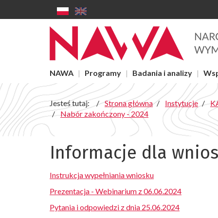
Informacje
Przejdź do głównej treści
dla
wnioskodawców
-
Menu
NAWA
Programy
Badania i analizy
Wsp
główne
NAWA
Jesteś tutaj:
Strona główna
Instytucje
KA
Nabór zakończony - 2024
Informacje dla wni
Instrukcja wypełniania wniosku
Prezentacja - Webinarium z 06.06.2024
Pytania i odpowiedzi z dnia 25.06.2024